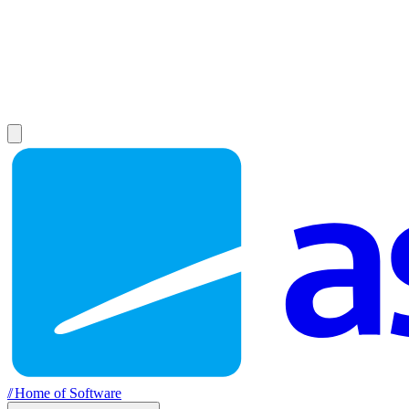
//
Home of Software