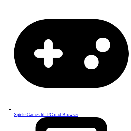
Spiele
Games für PC und Browser