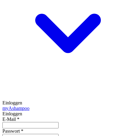
Einloggen
my
Ashampoo
Einloggen
E-Mail
*
Passwort
*