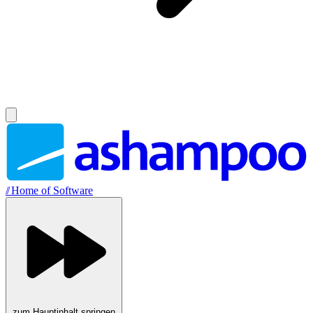
//
Home of Software
zum Hauptinhalt springen