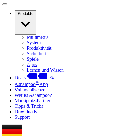
Produkte
Multimedia
System
Produktivität
Sicherheit
Spiele
Apps
Lernen und Wissen
Deals
%
®
Ashampoo
App
Volumenlizenzen
Wer ist Ashampoo?
Marktplatz-Partner
Tipps & Tricks
Downloads
Support