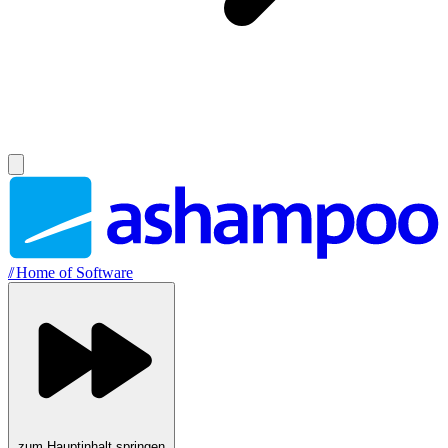
//
Home of Software
zum Hauptinhalt springen