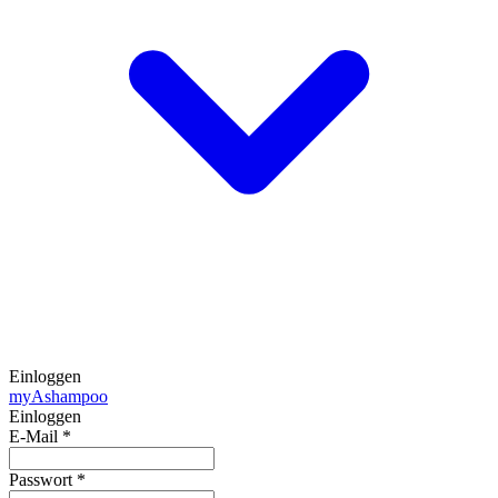
Einloggen
my
Ashampoo
Einloggen
E-Mail
*
Passwort
*