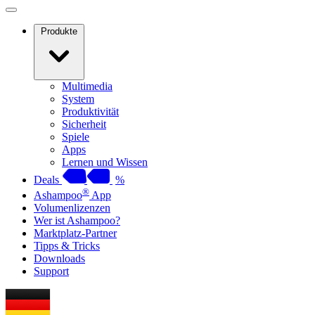
Produkte
Multimedia
System
Produktivität
Sicherheit
Spiele
Apps
Lernen und Wissen
Deals
%
®
Ashampoo
App
Volumenlizenzen
Wer ist Ashampoo?
Marktplatz-Partner
Tipps & Tricks
Downloads
Support