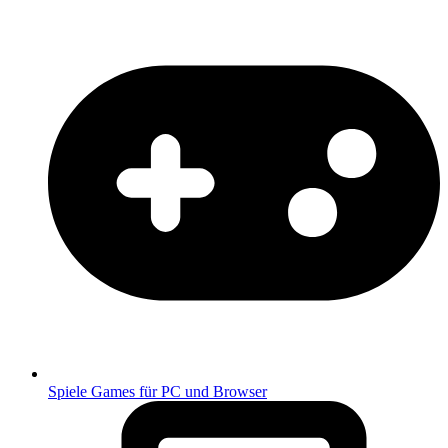
Spiele
Games für PC und Browser