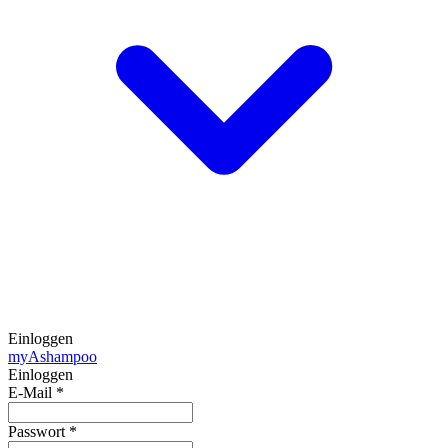
Einloggen
my
Ashampoo
Einloggen
E-Mail
*
Passwort
*