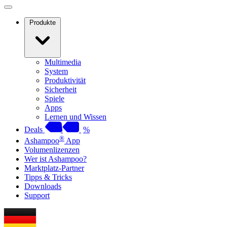
Produkte
Multimedia
System
Produktivität
Sicherheit
Spiele
Apps
Lernen und Wissen
Deals
%
®
Ashampoo
App
Volumenlizenzen
Wer ist Ashampoo?
Marktplatz-Partner
Tipps & Tricks
Downloads
Support