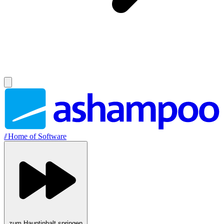
//
Home of Software
zum Hauptinhalt springen