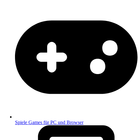
Spiele
Games für PC und Browser