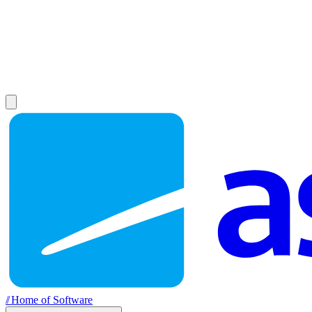
//
Home of Software