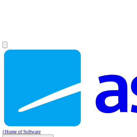
//
Home of Software