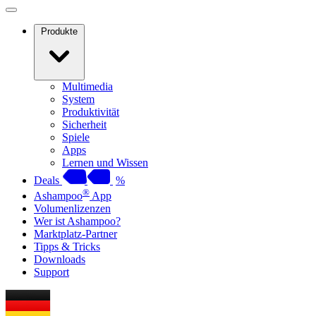
Produkte
Multimedia
System
Produktivität
Sicherheit
Spiele
Apps
Lernen und Wissen
Deals
%
®
Ashampoo
App
Volumenlizenzen
Wer ist Ashampoo?
Marktplatz-Partner
Tipps & Tricks
Downloads
Support