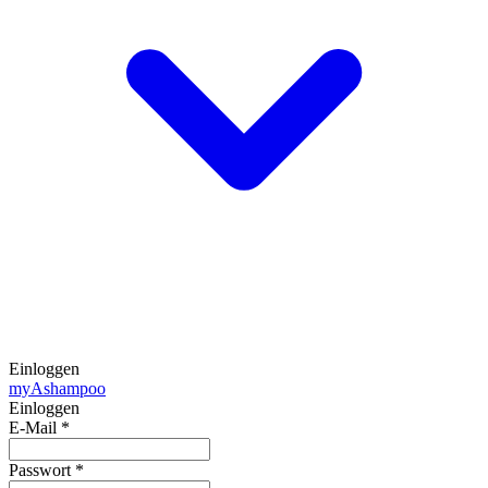
Einloggen
my
Ashampoo
Einloggen
E-Mail
*
Passwort
*