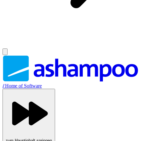
//
Home of Software
zum Hauptinhalt springen