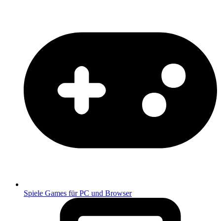
Spiele
Games für PC und Browser