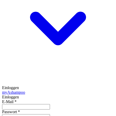
Einloggen
my
Ashampoo
Einloggen
E-Mail
*
Passwort
*