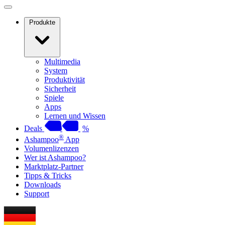
Produkte
Multimedia
System
Produktivität
Sicherheit
Spiele
Apps
Lernen und Wissen
Deals
%
®
Ashampoo
App
Volumenlizenzen
Wer ist Ashampoo?
Marktplatz-Partner
Tipps & Tricks
Downloads
Support