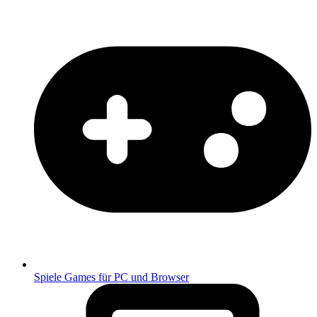
Spiele
Games für PC und Browser