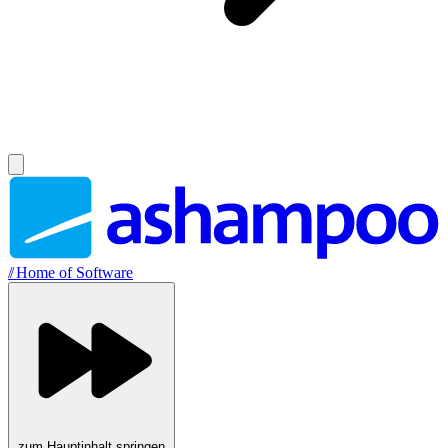
//
Home of Software
zum Hauptinhalt springen