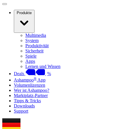
Produkte
Multimedia
System
Produktivität
Sicherheit
Spiele
Apps
Lernen und Wissen
Deals
%
®
Ashampoo
App
Volumenlizenzen
Wer ist Ashampoo?
Marktplatz-Partner
Tipps & Tricks
Downloads
Support