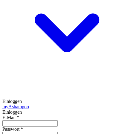
Einloggen
my
Ashampoo
Einloggen
E-Mail
*
Passwort
*