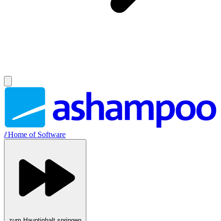
//
Home of Software
zum Hauptinhalt springen