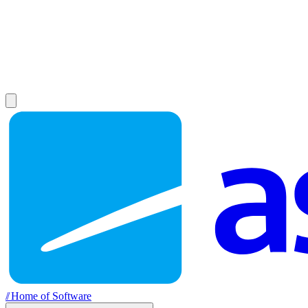
//
Home of Software