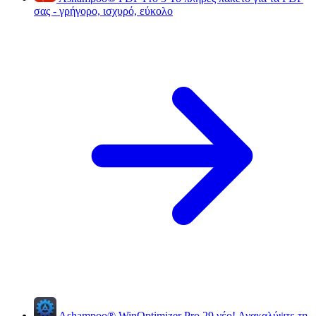
σας - γρήγορο, ισχυρό, εύκολο
Ashampoo
®
WinOptimizer Pro 29
νέο!
Ανακαλύψτε τη