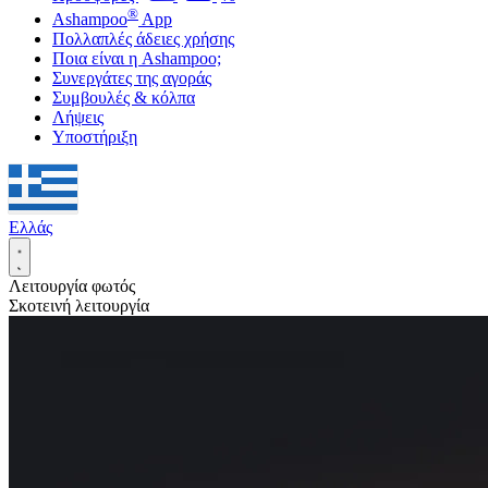
®
Ashampoo
App
Πολλαπλές άδειες χρήσης
Ποια είναι η Ashampoo;
Συνεργάτες της αγοράς
Συμβουλές & κόλπα
Λήψεις
Υποστήριξη
Ελλάς
Λειτουργία φωτός
Σκοτεινή λειτουργία