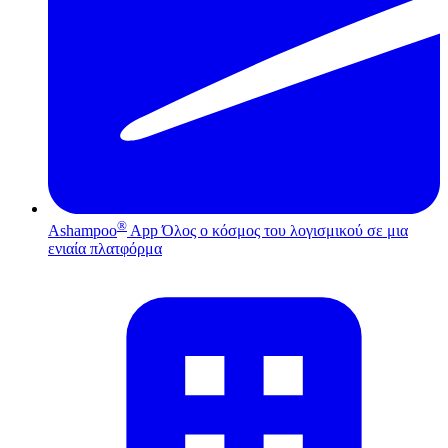
®
Ashampoo
App
Όλος ο κόσμος του λογισμικού σε μια
ενιαία πλατφόρμα