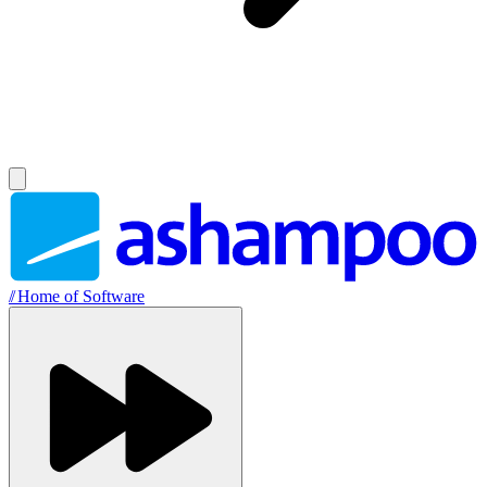
//
Home of Software