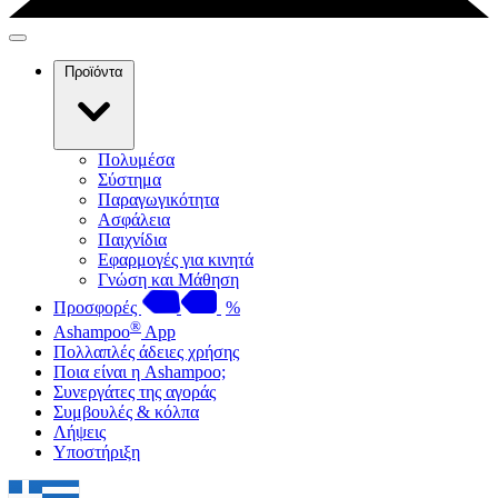
Προϊόντα
Πολυμέσα
Σύστημα
Παραγωγικότητα
Ασφάλεια
Παιχνίδια
Εφαρμογές για κινητά
Γνώση και Μάθηση
Προσφορές
%
®
Ashampoo
App
Πολλαπλές άδειες χρήσης
Ποια είναι η Ashampoo;
Συνεργάτες της αγοράς
Συμβουλές & κόλπα
Λήψεις
Υποστήριξη