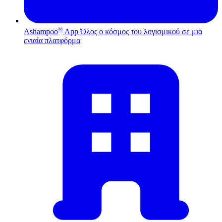
®
Ashampoo
App
Όλος ο κόσμος του λογισμικού σε μια
ενιαία πλατφόρμα