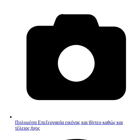
Πολυμέσα
Επεξεργασία εικόνας και βίντεο καθώς και
τέλειος ήχος