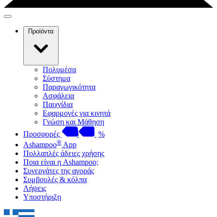
Προϊόντα
Πολυμέσα
Σύστημα
Παραγωγικότητα
Ασφάλεια
Παιχνίδια
Εφαρμογές για κινητά
Γνώση και Μάθηση
Προσφορές
%
®
Ashampoo
App
Πολλαπλές άδειες χρήσης
Ποια είναι η Ashampoo;
Συνεργάτες της αγοράς
Συμβουλές & κόλπα
Λήψεις
Υποστήριξη