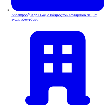
®
Ashampoo
App
Όλος ο κόσμος του λογισμικού σε μια
ενιαία πλατφόρμα