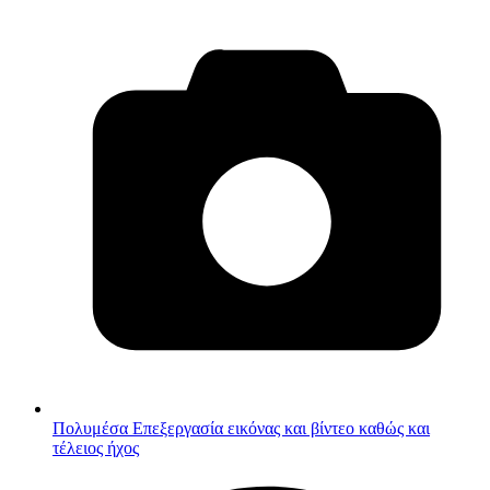
Πολυμέσα
Επεξεργασία εικόνας και βίντεο καθώς και
τέλειος ήχος