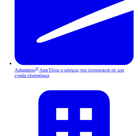
®
Ashampoo
App
Όλος ο κόσμος του λογισμικού σε μια
ενιαία πλατφόρμα