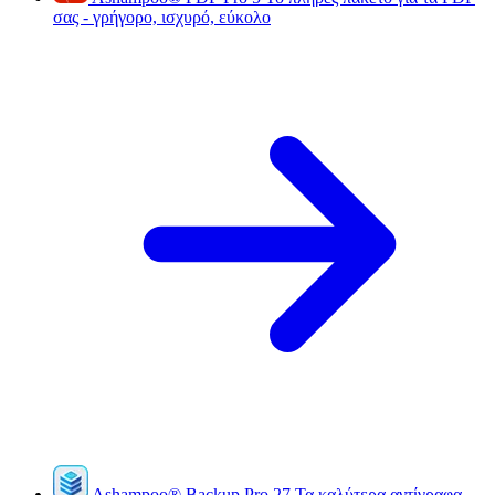
σας - γρήγορο, ισχυρό, εύκολο
Ashampoo
®
Backup Pro 27
Τα καλύτερα αντίγραφα