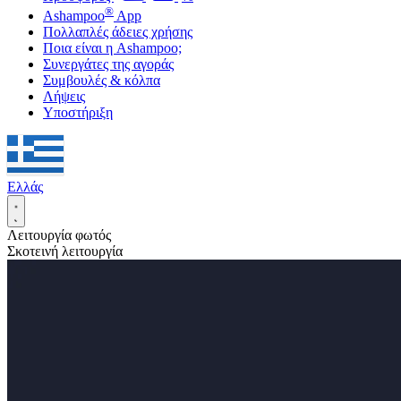
®
Ashampoo
App
Πολλαπλές άδειες χρήσης
Ποια είναι η Ashampoo;
Συνεργάτες της αγοράς
Συμβουλές & κόλπα
Λήψεις
Υποστήριξη
Ελλάς
Λειτουργία φωτός
Σκοτεινή λειτουργία