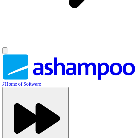
//
Home of Software