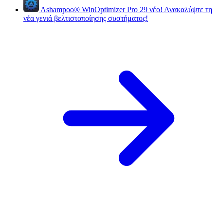
Ashampoo
®
WinOptimizer Pro 29
νέο!
Ανακαλύψτε τη
νέα γενιά βελτιστοποίησης συστήματος!