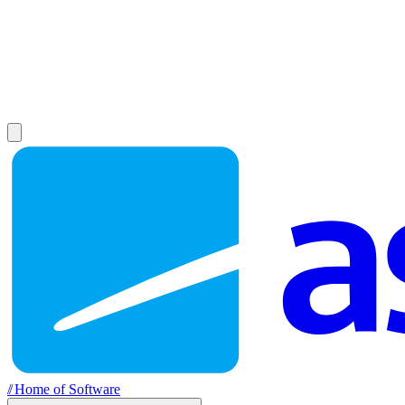
//
Home of Software