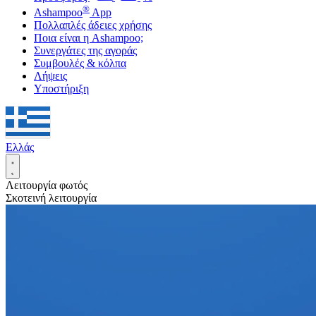
®
Ashampoo
App
Πολλαπλές άδειες χρήσης
Ποια είναι η Ashampoo;
Συνεργάτες της αγοράς
Συμβουλές & κόλπα
Λήψεις
Υποστήριξη
Ελλάς
Λειτουργία φωτός
Σκοτεινή λειτουργία