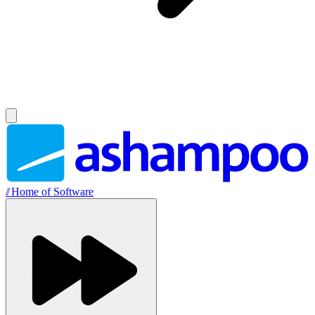
//
Home of Software