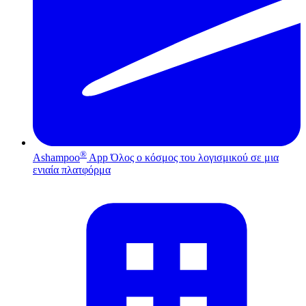
®
Ashampoo
App
Όλος ο κόσμος του λογισμικού σε μια
ενιαία πλατφόρμα