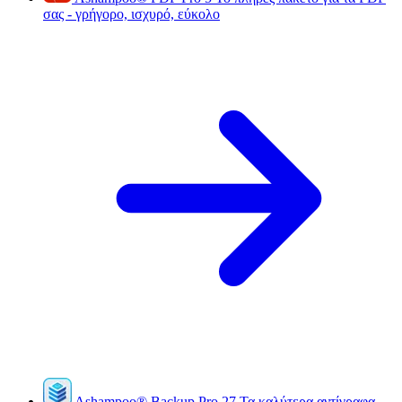
σας - γρήγορο, ισχυρό, εύκολο
Ashampoo
®
Backup Pro 27
Τα καλύτερα αντίγραφα