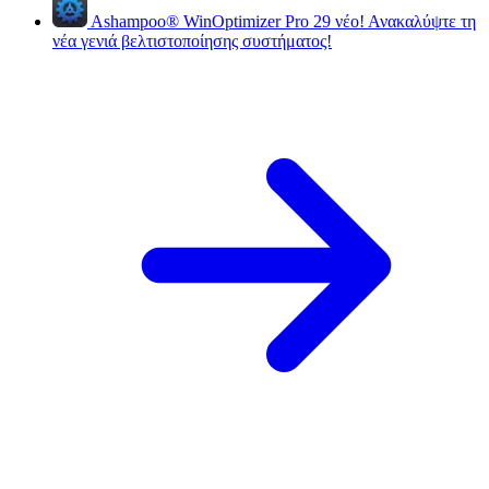
Ashampoo
®
WinOptimizer Pro 29
νέο!
Ανακαλύψτε τη
νέα γενιά βελτιστοποίησης συστήματος!