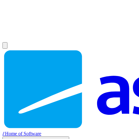
//
Home of Software