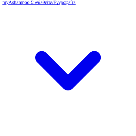
my
Ashampoo
Συνδεθείτε
/
Εγγραφείτε