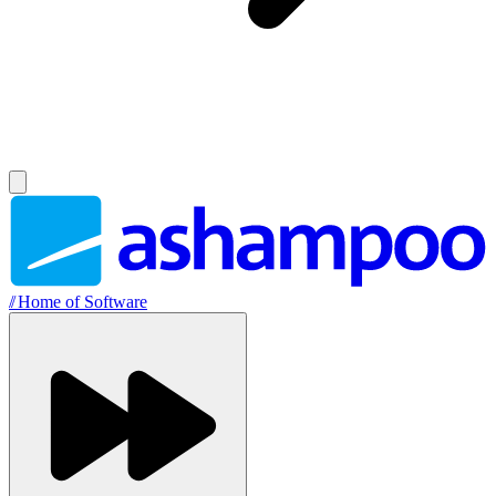
//
Home of Software