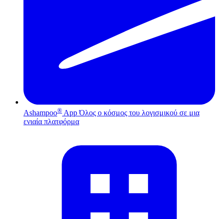
®
Ashampoo
App
Όλος ο κόσμος του λογισμικού σε μια
ενιαία πλατφόρμα