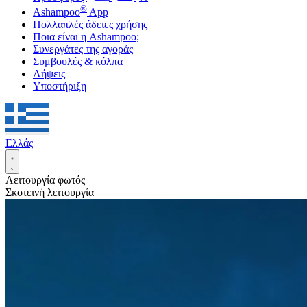
®
Ashampoo
App
Πολλαπλές άδειες χρήσης
Ποια είναι η Ashampoo;
Συνεργάτες της αγοράς
Συμβουλές & κόλπα
Λήψεις
Υποστήριξη
Ελλάς
Λειτουργία φωτός
Σκοτεινή λειτουργία