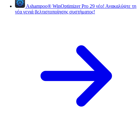
Ashampoo
®
WinOptimizer Pro 29
νέο!
Ανακαλύψτε τη
νέα γενιά βελτιστοποίησης συστήματος!