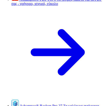
σας - γρήγορο, ισχυρό, εύκολο
Ashampoo
®
Backup Pro 27
Τα καλύτερα αντίγραφα