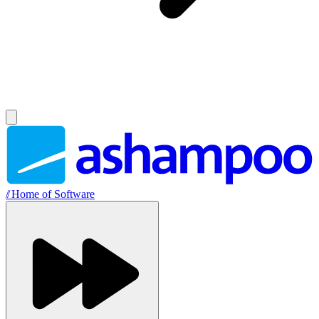
//
Home of Software