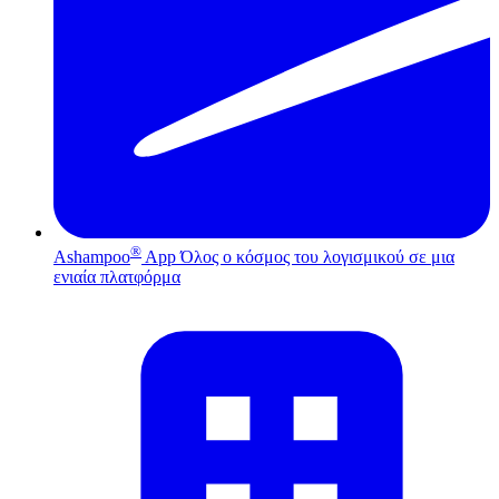
®
Ashampoo
App
Όλος ο κόσμος του λογισμικού σε μια
ενιαία πλατφόρμα