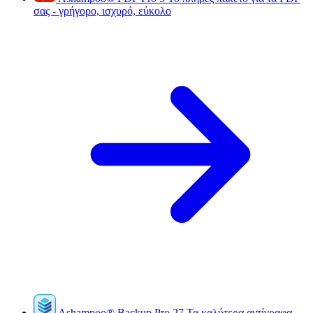
σας - γρήγορο, ισχυρό, εύκολο
Ashampoo
®
Backup Pro 27
Τα καλύτερα αντίγραφα