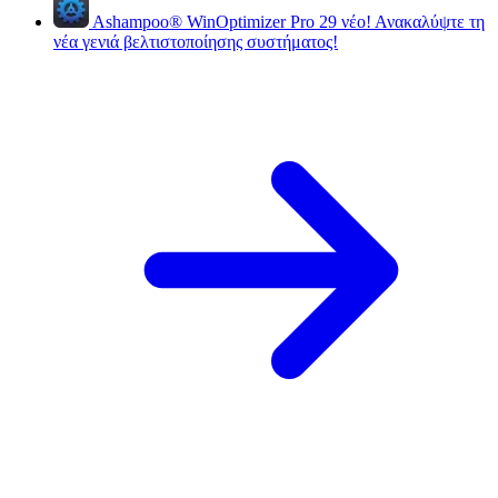
Ashampoo
®
WinOptimizer Pro 29
νέο!
Ανακαλύψτε τη
νέα γενιά βελτιστοποίησης συστήματος!