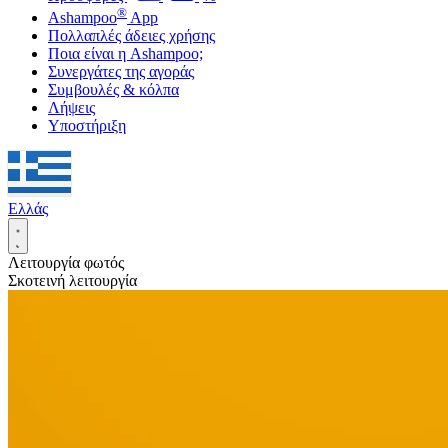
®
Ashampoo
App
Πολλαπλές άδειες χρήσης
Ποια είναι η Ashampoo;
Συνεργάτες της αγοράς
Συμβουλές & κόλπα
Λήψεις
Υποστήριξη
Ελλάς
Λειτουργία φωτός
Σκοτεινή λειτουργία