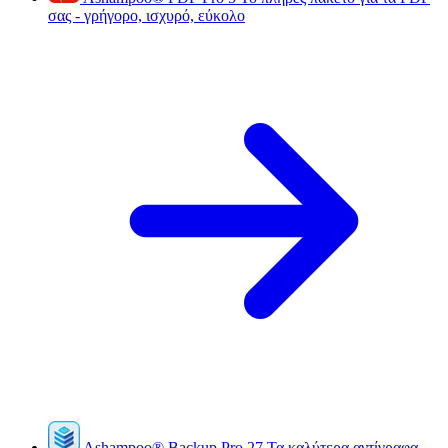
σας - γρήγορο, ισχυρό, εύκολο
Ashampoo
®
Backup Pro 27
Τα καλύτερα αντίγραφα