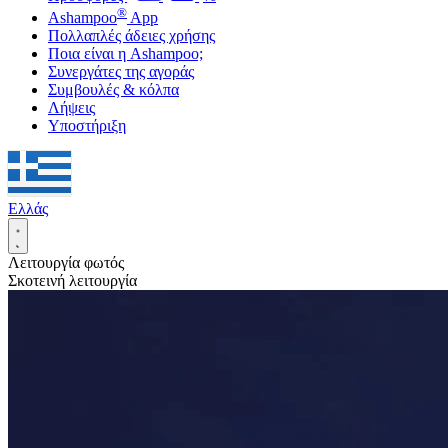
®
Ashampoo
App
Πολλαπλές άδειες χρήσης
Ποια είναι η Ashampoo;
Συνεργάτες της αγοράς
Συμβουλές & κόλπα
Λήψεις
Υποστήριξη
Ελλάς
Λειτουργία φωτός
Σκοτεινή λειτουργία