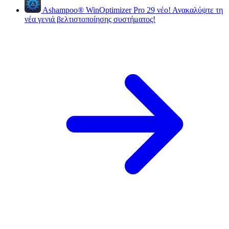
Ashampoo
®
WinOptimizer Pro 29
νέο!
Ανακαλύψτε τη
νέα γενιά βελτιστοποίησης συστήματος!