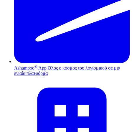
®
Ashampoo
App
Όλος ο κόσμος του λογισμικού σε μια
ενιαία πλατφόρμα