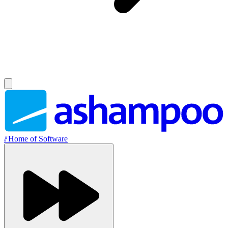
//
Home of Software