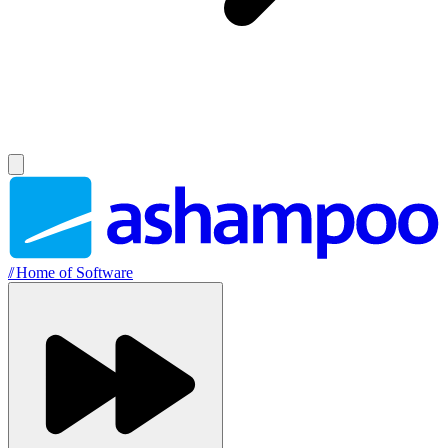
//
Home of Software