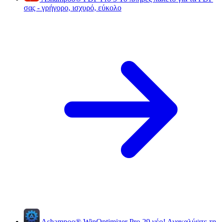
σας - γρήγορο, ισχυρό, εύκολο
Ashampoo
®
WinOptimizer Pro 29
νέο!
Ανακαλύψτε τη