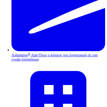
®
Ashampoo
App
Όλος ο κόσμος του λογισμικού σε μια
ενιαία πλατφόρμα