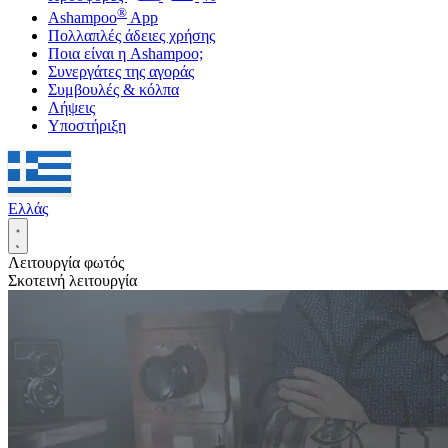
®
Ashampoo
App
Πολλαπλές άδειες χρήσης
Ποια είναι η Ashampoo;
Συνεργάτες της αγοράς
Συμβουλές & κόλπα
Λήψεις
Υποστήριξη
Ελλάς
Λειτουργία φωτός
Σκοτεινή λειτουργία