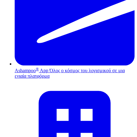
®
Ashampoo
App
Όλος ο κόσμος του λογισμικού σε μια
ενιαία πλατφόρμα