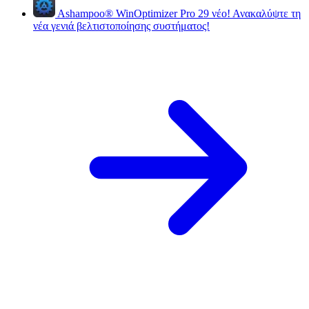
Ashampoo
®
WinOptimizer Pro 29
νέο!
Ανακαλύψτε τη
νέα γενιά βελτιστοποίησης συστήματος!