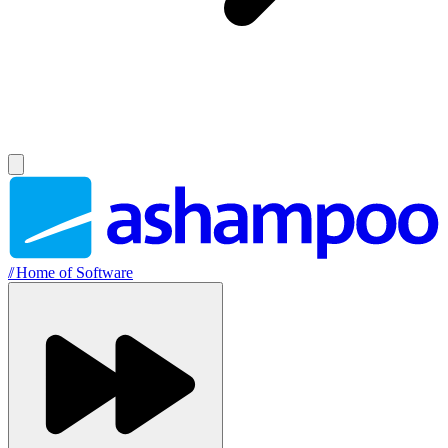
//
Home of Software