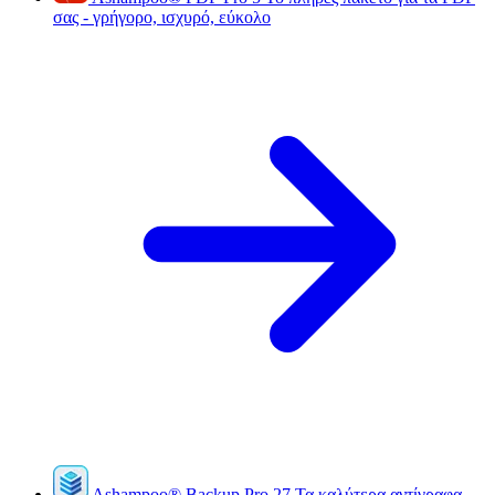
σας - γρήγορο, ισχυρό, εύκολο
Ashampoo
®
Backup Pro 27
Τα καλύτερα αντίγραφα