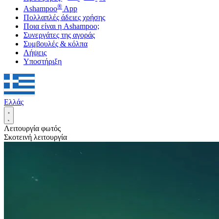
®
Ashampoo
App
Πολλαπλές άδειες χρήσης
Ποια είναι η Ashampoo;
Συνεργάτες της αγοράς
Συμβουλές & κόλπα
Λήψεις
Υποστήριξη
Ελλάς
Λειτουργία φωτός
Σκοτεινή λειτουργία