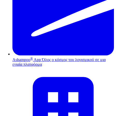
®
Ashampoo
App
Όλος ο κόσμος του λογισμικού σε μια
ενιαία πλατφόρμα