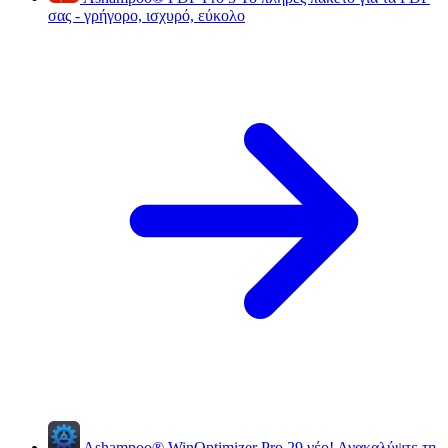
σας - γρήγορο, ισχυρό, εύκολο
Ashampoo
®
WinOptimizer Pro 29
νέο!
Ανακαλύψτε τη