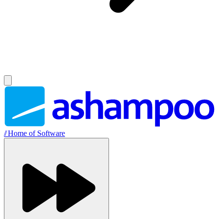
//
Home of Software