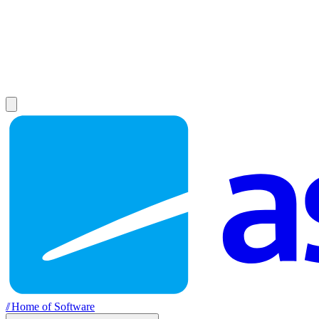
//
Home of Software