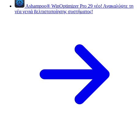
Ashampoo
®
WinOptimizer Pro 29
νέο!
Ανακαλύψτε τη
νέα γενιά βελτιστοποίησης συστήματος!