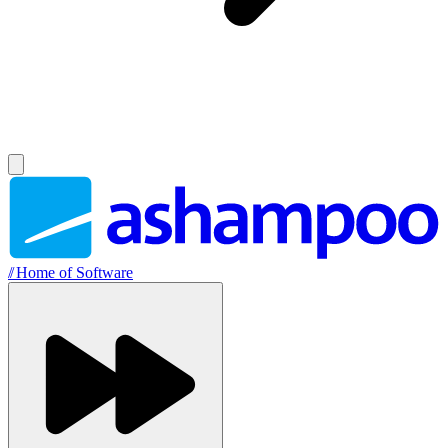
//
Home of Software