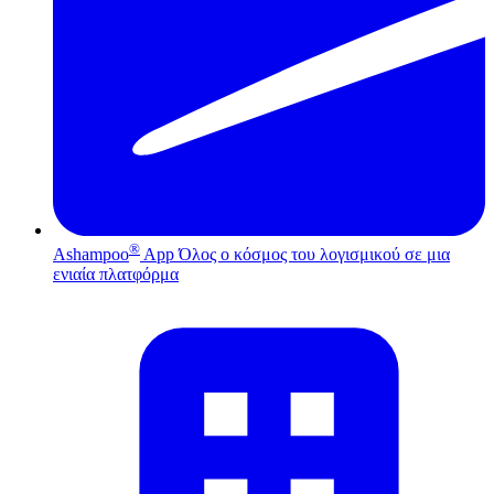
®
Ashampoo
App
Όλος ο κόσμος του λογισμικού σε μια
ενιαία πλατφόρμα