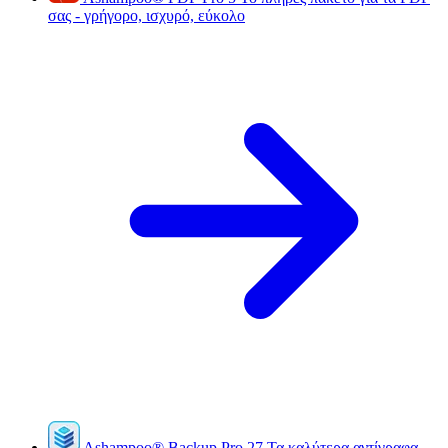
σας - γρήγορο, ισχυρό, εύκολο
Ashampoo
®
Backup Pro 27
Τα καλύτερα αντίγραφα