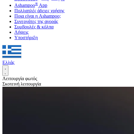
®
Ashampoo
App
Πολλαπλές άδειες χρήσης
Ποια είναι η Ashampoo;
Συνεργάτες της αγοράς
Συμβουλές & κόλπα
Λήψεις
Υποστήριξη
Ελλάς
Λειτουργία φωτός
Σκοτεινή λειτουργία