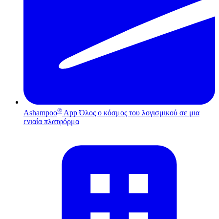
®
Ashampoo
App
Όλος ο κόσμος του λογισμικού σε μια
ενιαία πλατφόρμα