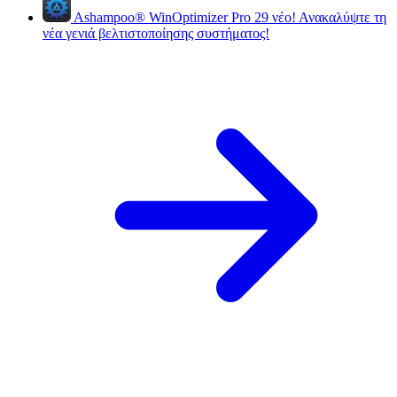
Ashampoo
®
WinOptimizer Pro 29
νέο!
Ανακαλύψτε τη
νέα γενιά βελτιστοποίησης συστήματος!