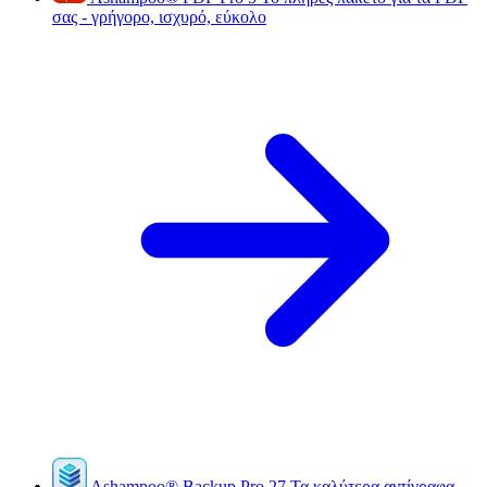
σας - γρήγορο, ισχυρό, εύκολο
Ashampoo
®
Backup Pro 27
Τα καλύτερα αντίγραφα