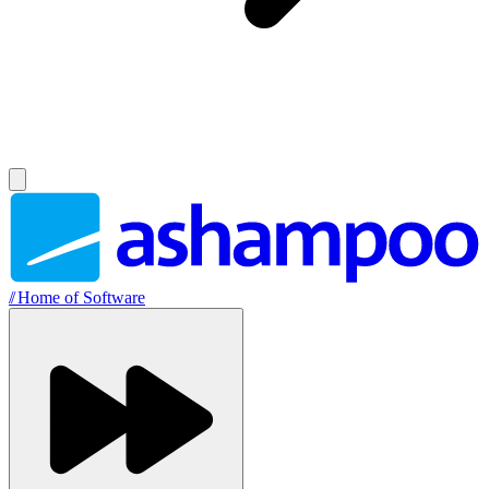
//
Home of Software