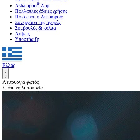
®
Ashampoo
App
Πολλαπλές άδειες χρήσης
Ποια είναι η Ashampoo;
Συνεργάτες της αγοράς
Συμβουλές & κόλπα
Λήψεις
Υποστήριξη
Ελλάς
Λειτουργία φωτός
Σκοτεινή λειτουργία