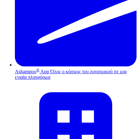
®
Ashampoo
App
Όλος ο κόσμος του λογισμικού σε μια
ενιαία πλατφόρμα