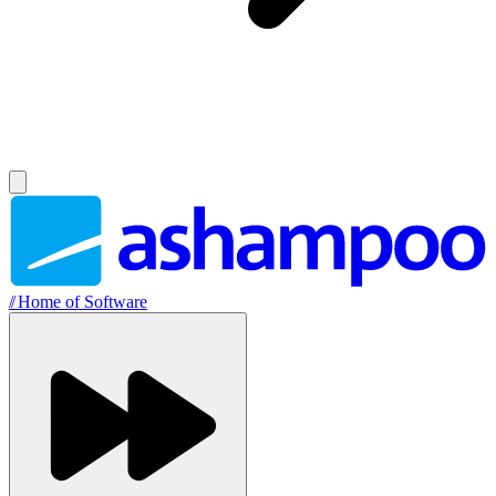
//
Home of Software