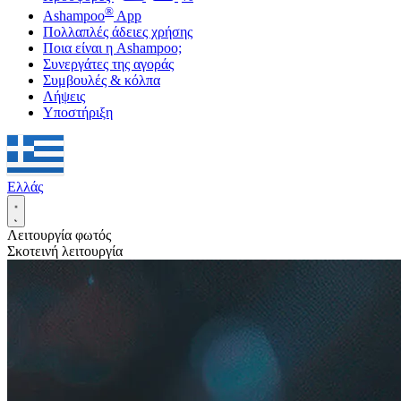
®
Ashampoo
App
Πολλαπλές άδειες χρήσης
Ποια είναι η Ashampoo;
Συνεργάτες της αγοράς
Συμβουλές & κόλπα
Λήψεις
Υποστήριξη
Ελλάς
Λειτουργία φωτός
Σκοτεινή λειτουργία