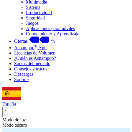
Multimedia
Sistema
Productividad
Seguridad
Juegos
Aplicaciones para móviles
Conocimiento y Aprendizaje
Ofertas
%
®
Ashampoo
App
Licencias de Volumen
¿Quién es Ashampoo?
Socios del mercado
Consejos y trucos
Descargas
Soporte
España
Modo de luz
Modo oscuro