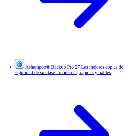
Ashampoo
®
Backup Pro 27
Las mejores copias de
seguridad de su clase - modernas, rápidas y fiables