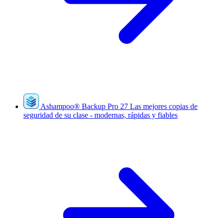
Ashampoo
®
Backup Pro 27
Las mejores copias de
seguridad de su clase - modernas, rápidas y fiables