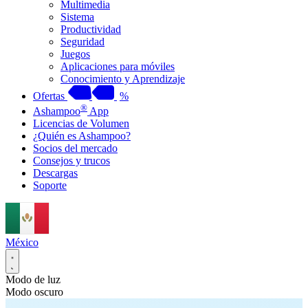
Multimedia
Sistema
Productividad
Seguridad
Juegos
Aplicaciones para móviles
Conocimiento y Aprendizaje
Ofertas
%
®
Ashampoo
App
Licencias de Volumen
¿Quién es Ashampoo?
Socios del mercado
Consejos y trucos
Descargas
Soporte
México
Modo de luz
Modo oscuro