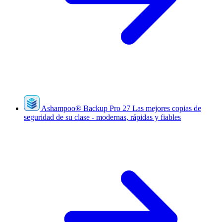
Ashampoo
®
Backup Pro 27
Las mejores copias de
seguridad de su clase - modernas, rápidas y fiables