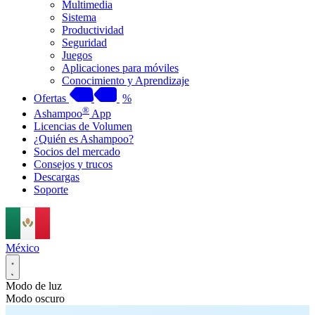
Multimedia
Sistema
Productividad
Seguridad
Juegos
Aplicaciones para móviles
Conocimiento y Aprendizaje
Ofertas
%
®
Ashampoo
App
Licencias de Volumen
¿Quién es Ashampoo?
Socios del mercado
Consejos y trucos
Descargas
Soporte
México
Modo de luz
Modo oscuro