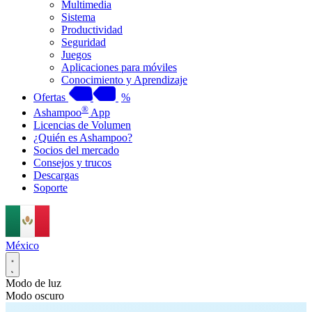
Multimedia
Sistema
Productividad
Seguridad
Juegos
Aplicaciones para móviles
Conocimiento y Aprendizaje
Ofertas
%
®
Ashampoo
App
Licencias de Volumen
¿Quién es Ashampoo?
Socios del mercado
Consejos y trucos
Descargas
Soporte
México
Modo de luz
Modo oscuro