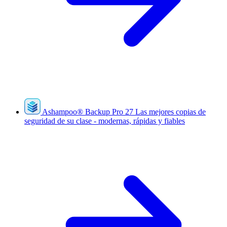
Ashampoo
®
Backup Pro 27
Las mejores copias de
seguridad de su clase - modernas, rápidas y fiables