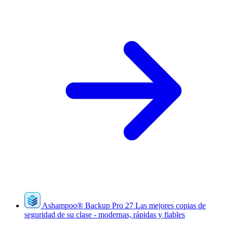
Ashampoo
®
Backup Pro 27
Las mejores copias de
seguridad de su clase - modernas, rápidas y fiables