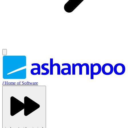
//
Home of Software