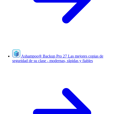
Ashampoo
®
Backup Pro 27
Las mejores copias de
seguridad de su clase - modernas, rápidas y fiables