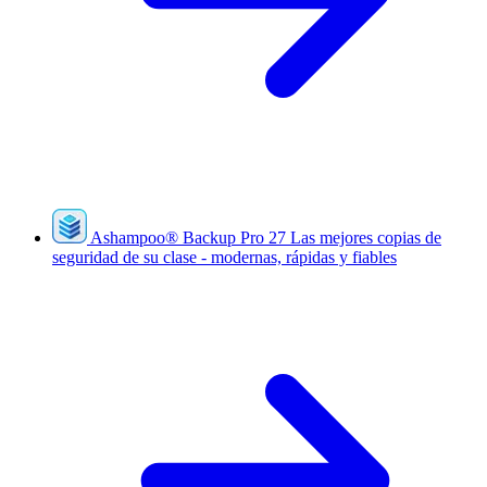
Ashampoo
®
Backup Pro 27
Las mejores copias de
seguridad de su clase - modernas, rápidas y fiables