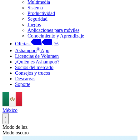
Multimedia
Sistema
Productividad
Seguridad
Juegos
Aplicaciones para móviles
Conocimiento y Aprendizaje
Ofertas
%
®
Ashampoo
App
Licencias de Volumen
¿Quién es Ashampoo?
Socios del mercado
Consejos y trucos
Descargas
Soporte
México
Modo de luz
Modo oscuro