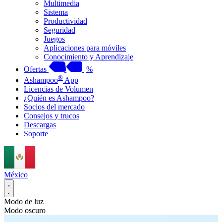
Multimedia
Sistema
Productividad
Seguridad
Juegos
Aplicaciones para móviles
Conocimiento y Aprendizaje
Ofertas
%
®
Ashampoo
App
Licencias de Volumen
¿Quién es Ashampoo?
Socios del mercado
Consejos y trucos
Descargas
Soporte
México
Modo de luz
Modo oscuro