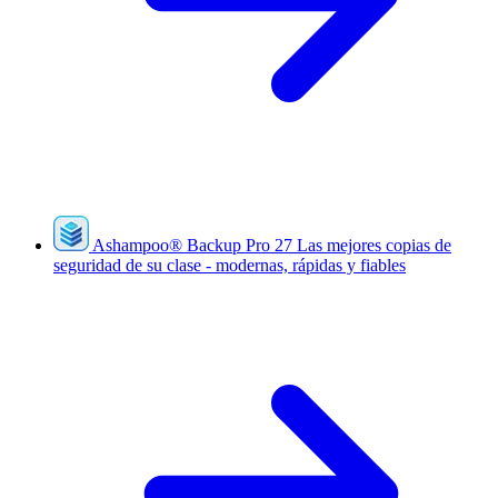
Ashampoo
®
Backup Pro 27
Las mejores copias de
seguridad de su clase - modernas, rápidas y fiables