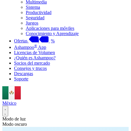
Multimedia
Sistema
Productividad
Seguridad
Juegos
Aplicaciones para móviles
Conocimiento y Aprendizaje
Ofertas
%
®
Ashampoo
App
Licencias de Volumen
¿Quién es Ashampoo?
Socios del mercado
Consejos y trucos
Descargas
Soporte
México
Modo de luz
Modo oscuro