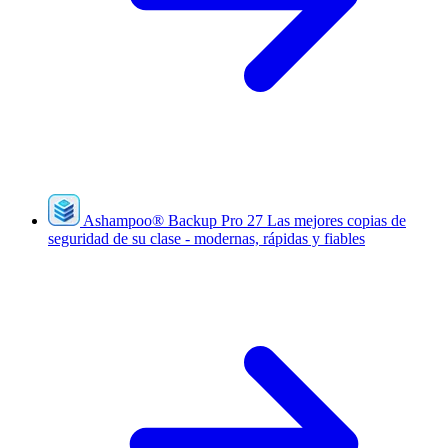
Ashampoo
®
Backup Pro 27
Las mejores copias de
seguridad de su clase - modernas, rápidas y fiables