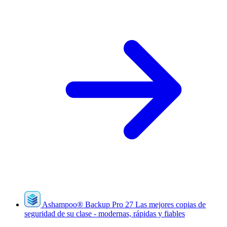
Ashampoo
®
Backup Pro 27
Las mejores copias de
seguridad de su clase - modernas, rápidas y fiables