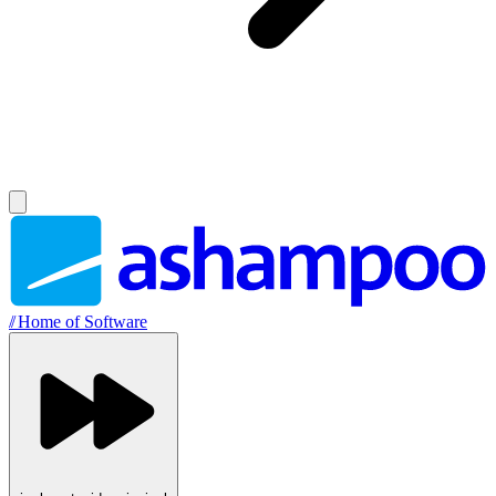
//
Home of Software