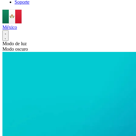
Soporte
México
Modo de luz
Modo oscuro