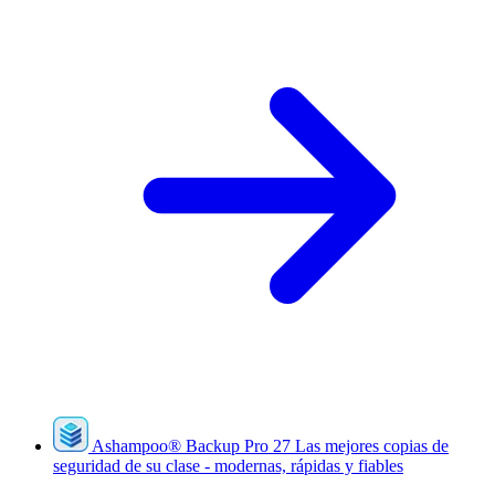
Ashampoo
®
Backup Pro 27
Las mejores copias de
seguridad de su clase - modernas, rápidas y fiables