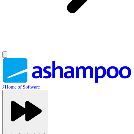
//
Home of Software