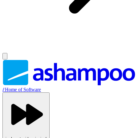
//
Home of Software