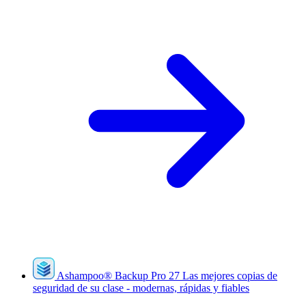
Ashampoo
®
Backup Pro 27
Las mejores copias de
seguridad de su clase - modernas, rápidas y fiables