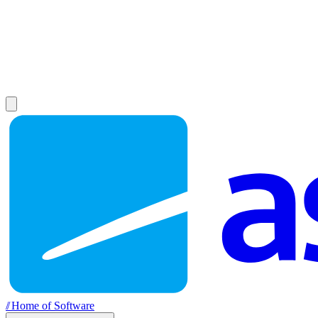
//
Home of Software