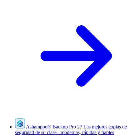
Ashampoo
®
Backup Pro 27
Las mejores copias de
seguridad de su clase - modernas, rápidas y fiables