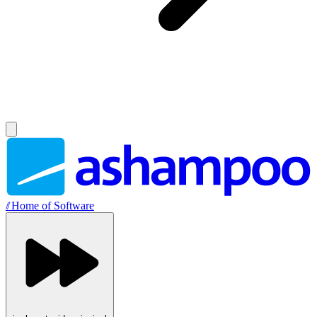
//
Home of Software