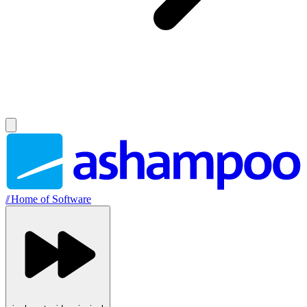
//
Home of Software