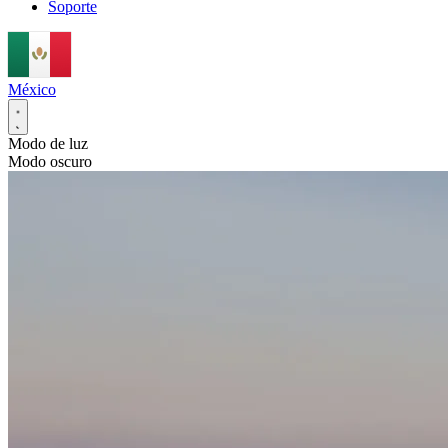
Soporte
México
Modo de luz
Modo oscuro