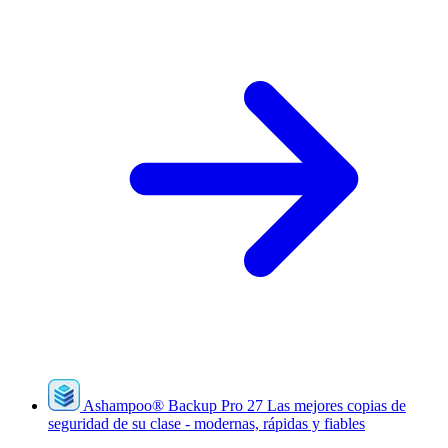
Ashampoo
®
Backup Pro 27
Las mejores copias de
seguridad de su clase - modernas, rápidas y fiables