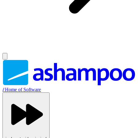
//
Home of Software