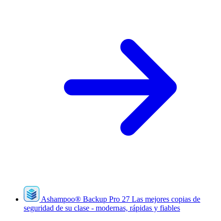
Ashampoo
®
Backup Pro 27
Las mejores copias de
seguridad de su clase - modernas, rápidas y fiables