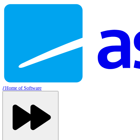
//
Home of Software