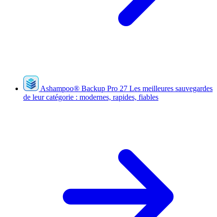
Ashampoo
®
Backup Pro 27
Les meilleures sauvegardes
de leur catégorie : modernes, rapides, fiables