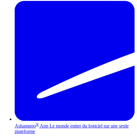
®
Ashampoo
App
Le monde entier du logiciel sur une seule
plateforme