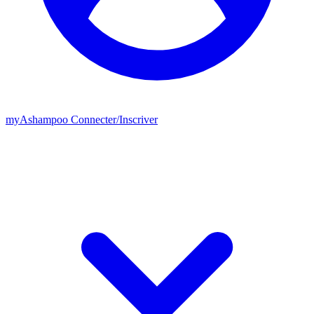
my
Ashampoo
Connecter
/
Inscriver