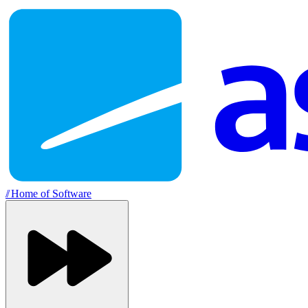
//
Home of Software