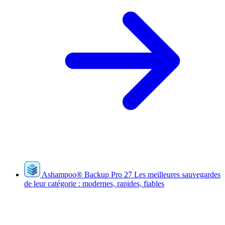
Ashampoo
®
Backup Pro 27
Les meilleures sauvegardes
de leur catégorie : modernes, rapides, fiables