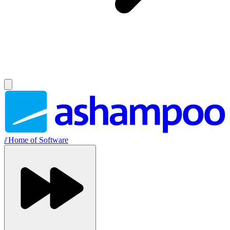
//
Home of Software