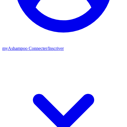
my
Ashampoo
Connecter
/
Inscriver