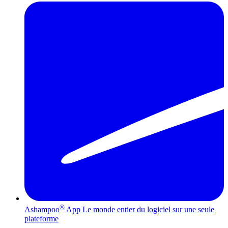
®
Ashampoo
App
Le monde entier du logiciel sur une seule
plateforme