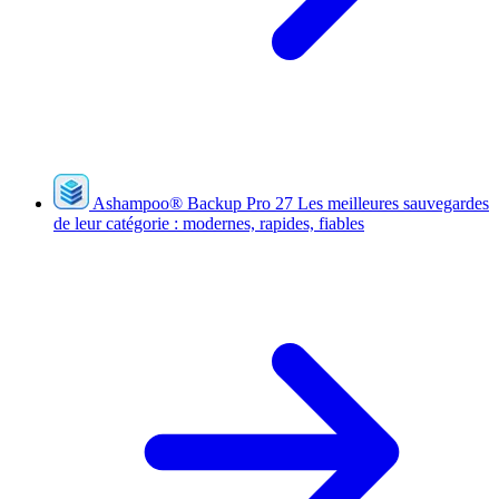
Ashampoo
®
Backup Pro 27
Les meilleures sauvegardes
de leur catégorie : modernes, rapides, fiables