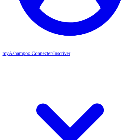
my
Ashampoo
Connecter
/
Inscriver