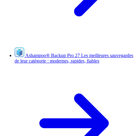
Ashampoo
®
Backup Pro 27
Les meilleures sauvegardes
de leur catégorie : modernes, rapides, fiables