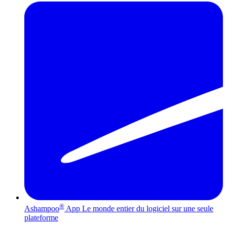
®
Ashampoo
App
Le monde entier du logiciel sur une seule
plateforme