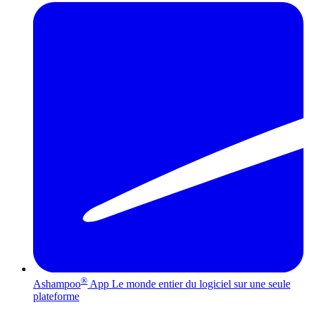
®
Ashampoo
App
Le monde entier du logiciel sur une seule
plateforme