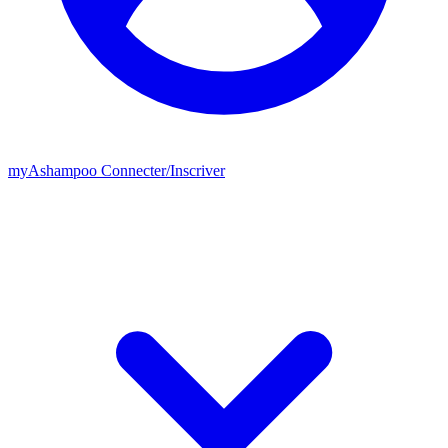
my
Ashampoo
Connecter
/
Inscriver